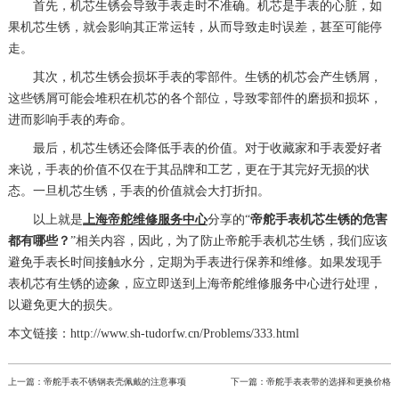
首先，机芯生锈会导致手表走时不准确。机芯是手表的心脏，如
果机芯生锈，就会影响其正常运转，从而导致走时误差，甚至可能停
走。
其次，机芯生锈会损坏手表的零部件。生锈的机芯会产生锈屑，
这些锈屑可能会堆积在机芯的各个部位，导致零部件的磨损和损坏，
进而影响手表的寿命。
最后，机芯生锈还会降低手表的价值。对于收藏家和手表爱好者
来说，手表的价值不仅在于其品牌和工艺，更在于其完好无损的状
态。一旦机芯生锈，手表的价值就会大打折扣。
以上就是
上海帝舵维修服务中心
分享的“
帝舵手表机芯生锈的危害
都有哪些？
”相关内容，因此，为了防止帝舵手表机芯生锈，我们应该
避免手表长时间接触水分，定期为手表进行保养和维修。如果发现手
表机芯有生锈的迹象，应立即送到上海帝舵维修服务中心进行处理，
以避免更大的损失。
本文链接：http://www.sh-tudorfw.cn/Problems/333.html
上一篇：
帝舵手表不锈钢表壳佩戴的注意事项
下一篇：
帝舵手表表带的选择和更换价格