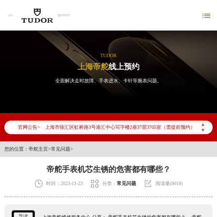

TUDOR
上海帝舵
线上预约
2026年6月帝舵上海市售后服务网络优化升级公告
全面解决走时故障、手表进水、卡针等腕表问题。
2026年6月上海市帝舵官方售后客户服务热线：400-801-5381
2026年6月帝舵售后服务中心最新网点地址：
上海市徐汇区虹桥路3号港汇中心写字楼2座37层3705室（需提前预约）
▲
官网公告>
▼
上海市黄浦区南京东路299号宏伊国际广场写字楼8层806室（需提前预约）
上海市黄浦区南京东路299号宏伊国际广场写字楼8层806室帝舵售后服务中心（需提前预约）
您的位置：
帝舵主页
>
常见问题
>
上海市徐汇区虹桥路3号港汇中心2座37层3705室帝舵售后服务中心（需提前预约）
帝舵手表机芯生锈的危害都有哪些？
节假日正常营业！



时间：2023-11-23
分类：
常见问题
阅读量(9018)
导读