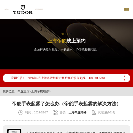

TUDOR
上海帝舵
线上预约
全面解决走时故障、手表进水、卡针等腕表问题。
2026年6月帝舵上海市售后服务网络优化升级公告
2026年6月上海市帝舵官方售后客户服务热线：400-801-5381
▲
官网公告>
▼
2026年6月帝舵售后服务中心最新网点地址：
上海市徐汇区虹桥路3号港汇中心写字楼2座37层3705室（需提前预约）
您的位置：
帝舵主页
>
上海帝舵维修
>
上海市黄浦区南京东路299号宏伊国际广场写字楼8层806室（需提前预约）
帝舵手表起雾了怎么办（帝舵手表起雾的解决方法）
上海市黄浦区南京东路299号宏伊国际广场写字楼8层806室帝舵售后服务中心（需提前预约）



时间：2024-02-27
分类：
上海帝舵维修
阅读量(9018)
上海市徐汇区虹桥路3号港汇中心2座37层3705室帝舵售后服务中心（需提前预约）
节假日正常营业！
导读