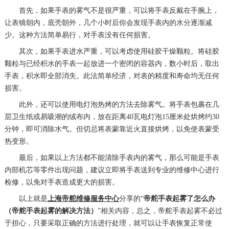
首先，如果手表的雾气不是很严重，可以将手表反戴在手腕上，
让表镜朝内，底壳朝外，几个小时后你会发现手表内的水分逐渐减
少。这种方法简单易行，对手表没有任何损害。
其次，如果手表进水严重，可以考虑使用硅胶干燥颗粒。将硅胶
颗粒与已经积水的手表一起放进一个密闭的容器内，数小时后，取出
手表，积水即全部消失。此法简单经济，对表的精度和寿命均无任何
损害。
此外，还可以使用电灯泡热烤的方法去除雾气。将手表包裹在几
层卫生纸或易吸潮的绒布内，放在距离40瓦电灯泡15厘米处烘烤约30
分钟，即可消除水气。但切忌将表蒙靠近火直接烘烤，以免使表蒙受
热变形。
最后，如果以上方法都不能清除手表内的雾气，那么可能是手表
内部机芯等零件出现问题，建议立即将手表送到专业的维修中心进行
检修，以免对手表造成更大的损害。
以上就是
上海帝舵维修服务中心
分享的“
帝舵手表起雾了怎么办
（帝舵手表起雾的解决方法）
”相关内容，总之，帝舵手表起雾不必过
于担心，只要采取正确的方法进行处理，就可以让手表恢复正常使