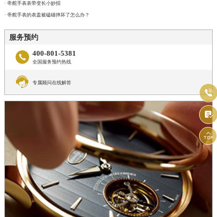
· 帝舵手表表带变长小妙招
· 帝舵手表的表盖被磕碰摔坏了怎么办？
服务预约
400-801-5381

全国服务预约热线

专属顾问在线解答


