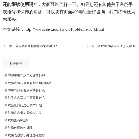
还能继续使用吗?
”，大家可以了解一下。如果您还有其他关于帝舵手
表维修和保养的问题，可以拨打页面400电话进行咨询，我们将竭诚为
您服务。
本文链接：http://www.sh-tudorfw.cn/Problems/374.html
上一篇：
帝舵手表商标脱落该怎么处理?
下一篇：
帝舵手表秒针倒转怎么解决?
相关推荐
· 帝舵腕表表壳坏了应该咋处理
· 帝舵腕表机芯里面有划痕如何解决
· 帝舵表壳割手解决方法是什么
· 帝舵手表表耳掉了原因是什么
· 帝舵新款日历怎么调节日期
· 帝舵腕表表带太紧解决方法
· 帝舵后盖有标志吗
· 帝舵偷停应该咋处理
· 帝舵腕表进水了处理办法推荐