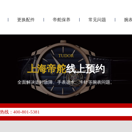
更换配件
帝舵保养
常见问题
腕
TUDOR
上海帝舵
线上预约
全面解决走时故障、手表进水、卡针等腕表问题。
化升级公告
400-801-5381
地址：
座37层3705室（需提前预约）