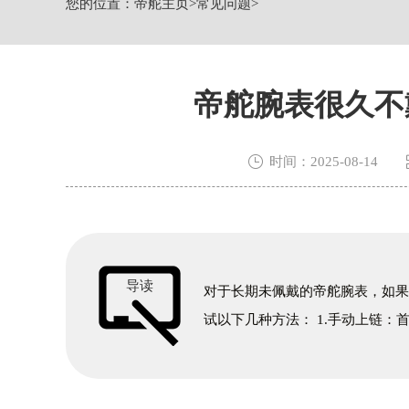
您的位置：
帝舵主页
>
常见问题
>
上海市黄浦区南京东路299号宏伊国际广
上海市黄浦区南京东路299号宏伊国际广
上海市徐汇区虹桥路3号港汇中心2座37
节假日正常营业！
帝舵腕表很久不

时间：2025-08-14
导读
对于长期未佩戴的帝舵腕表，如
试以下几种方法： 1.手动上链：