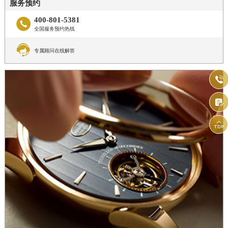
服务预约
400-801-5381

全国服务预约热线

专属顾问在线解答


