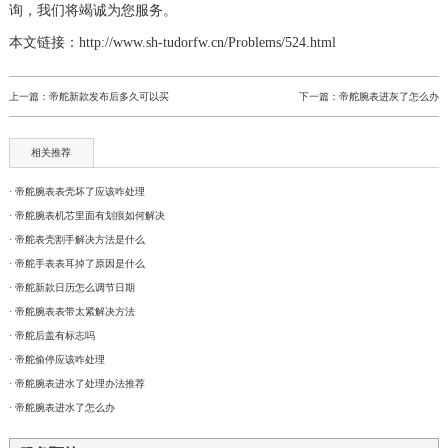
询，我们将竭诚为您服务。
本文链接：http://www.sh-tudorfw.cn/Problems/524.html
上一篇：
帝舵新款发布后多久可以买
下一篇：
帝舵腕表进灰了怎么办
相关推荐
· 帝舵腕表表壳坏了应该咋处理
· 帝舵腕表机芯里面有划痕如何解决
· 帝舵表壳割手解决方法是什么
· 帝舵手表表耳掉了原因是什么
· 帝舵新款日历怎么调节日期
· 帝舵腕表表带太紧解决方法
· 帝舵后盖有标志吗
· 帝舵偷停应该咋处理
· 帝舵腕表进水了处理办法推荐
· 帝舵腕表进水了怎么办