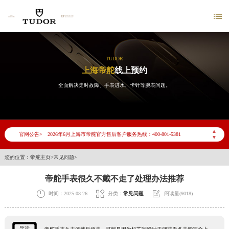

TUDOR
上海帝舵
线上预约
全面解决走时故障、手表进水、卡针等腕表问题。
2026年6月帝舵上海市售后服务网络优化升级公告
2026年6月上海市帝舵官方售后客户服务热线：400-801-5381
▲
官网公告>
▼
2026年6月帝舵售后服务中心最新网点地址：
上海市徐汇区虹桥路3号港汇中心写字楼2座37层3705室（需提前预约）
您的位置：
帝舵主页
>
常见问题
>
上海市黄浦区南京东路299号宏伊国际广场写字楼8层806室（需提前预约）
帝舵手表很久不戴不走了处理办法推荐
上海市黄浦区南京东路299号宏伊国际广场写字楼8层806室帝舵售后服务中心（需提前预约）



时间：2025-08-26
分类：
常见问题
阅读量(9018)
上海市徐汇区虹桥路3号港汇中心2座37层3705室帝舵售后服务中心（需提前预约）
节假日正常营业！
导读