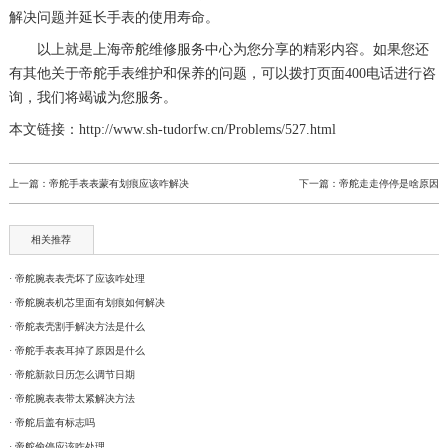
解决问题并延长手表的使用寿命。
以上就是
上海帝舵维修服务中心
为您分享的精彩内容。如果您还
有其他关于帝舵手表维护和保养的问题，可以拨打页面400电话进行咨
询，我们将竭诚为您服务。
本文链接：http://www.sh-tudorfw.cn/Problems/527.html
上一篇：
帝舵手表表蒙有划痕应该咋解决
下一篇：
帝舵走走停停是啥原因
相关推荐
· 帝舵腕表表壳坏了应该咋处理
· 帝舵腕表机芯里面有划痕如何解决
· 帝舵表壳割手解决方法是什么
· 帝舵手表表耳掉了原因是什么
· 帝舵新款日历怎么调节日期
· 帝舵腕表表带太紧解决方法
· 帝舵后盖有标志吗
· 帝舵偷停应该咋处理