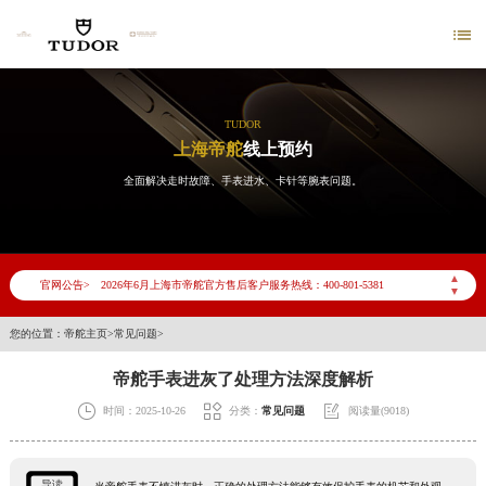

TUDOR
上海帝舵
线上预约
全面解决走时故障、手表进水、卡针等腕表问题。
2026年6月帝舵上海市售后服务网络优化升级公告
2026年6月上海市帝舵官方售后客户服务热线：400-801-5381
▲
官网公告>
▼
2026年6月帝舵售后服务中心最新网点地址：
上海市徐汇区虹桥路3号港汇中心写字楼2座37层3705室（需提前预约）
您的位置：
帝舵主页
>
常见问题
>
上海市黄浦区南京东路299号宏伊国际广场写字楼8层806室（需提前预约）
帝舵手表进灰了处理方法深度解析
上海市黄浦区南京东路299号宏伊国际广场写字楼8层806室帝舵售后服务中心（需提前预约）



时间：2025-10-26
分类：
常见问题
阅读量(9018)
上海市徐汇区虹桥路3号港汇中心2座37层3705室帝舵售后服务中心（需提前预约）
节假日正常营业！
导读