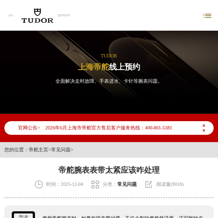

TUDOR
上海帝舵
线上预约
全面解决走时故障、手表进水、卡针等腕表问题。
2026年6月帝舵上海市售后服务网络优化升级公告
▲
官网公告>
2026年6月上海市帝舵官方售后客户服务热线：400-801-5381
▼
2026年6月帝舵售后服务中心最新网点地址：
您的位置：
帝舵主页
>
常见问题
>
上海市徐汇区虹桥路3号港汇中心写字楼2座37层3705室（需提前预约）
帝舵腕表表带太紧应该咋处理
上海市黄浦区南京东路299号宏伊国际广场写字楼8层806室（需提前预约）
上海市黄浦区南京东路299号宏伊国际广场写字楼8层806室帝舵售后服务中心（需提前预约）



时间：2025-12-04
分类：
常见问题
阅读量(9018)
上海市徐汇区虹桥路3号港汇中心2座37层3705室帝舵售后服务中心（需提前预约）
节假日正常营业！
导读