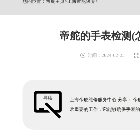
您的位置：
帝舵主页
>
上海帝舵保养
>
上海市黄浦区南京东路299号宏伊国际广
上海市徐汇区虹桥路3号港汇中心2座37
节假日正常营业！
帝舵的手表检测(


时间：2024-02-23
导读
上海帝舵维修服务中心 分享： 
常重要的工作，它能够确保手表