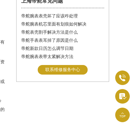
上海帝舵常见问题
帝舵腕表表壳坏了应该咋处理
同
帝舵腕表机芯里面有划痕如何解决
帝舵表壳割手解决方法是什么
帝舵手表表耳掉了原因是什么
没有
帝舵新款日历怎么调节日期
帝舵腕表表带太紧解决方法
方资
联系维修服务中心

题或

专
表的
