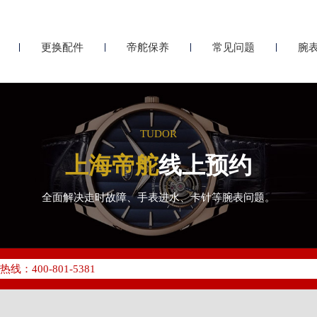
更换配件
帝舵保养
常见问题
腕
TUDOR
上海帝舵
线上预约
全面解决走时故障、手表进水、卡针等腕表问题。
化升级公告
400-801-5381
地址：
座37层3705室（需提前预约）
场写字楼8层806室（需提前预约）